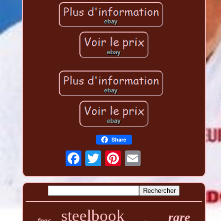
Share
steelbook
rare
fnac