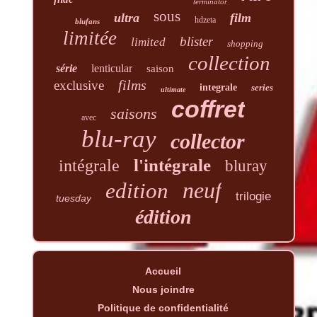
terminator
sous
ultra
film
hdzeta
blufans
limitée
blister
limited
shopping
collection
série
lenticular
saison
films
exclusive
integrale
series
ultimate
coffret
saisons
avec
blu-ray
collector
l'intégrale
intégrale
bluray
neuf
edition
trilogie
tuesday
édition
Accueil
Nous joindre
Politique de confidentialité