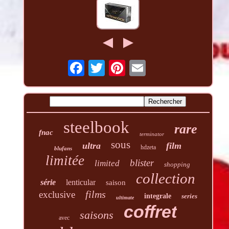
steelbook
rare
fnac
terminator
sous
ultra
film
hdzeta
blufans
limitée
blister
limited
shopping
collection
série
lenticular
saison
films
exclusive
integrale
series
ultimate
coffret
saisons
avec