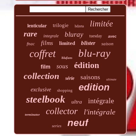
limitée
trilogie
lenticular
hdzeta
rare
bluray
integrale
tuesday
avec
films
blister
limited
fnac
saison
blu-ray
coffret
blufans
édition
sous
film
collection
saisons
série
ultimate
edition
exclusive
shopping
steelbook
intégrale
ultra
collector
l'intégrale
terminator
neuf
series