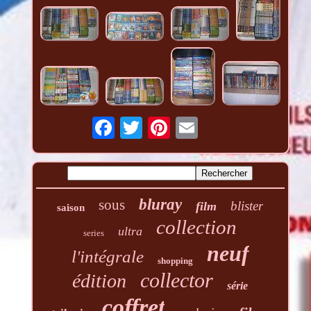
bluray
sous
blister
film
saison
collection
ultra
series
neuf
l'intégrale
shopping
collector
édition
série
coffret