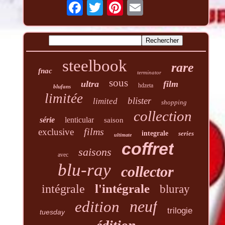
steelbook
rare
fnac
terminator
sous
ultra
film
hdzeta
blufans
limitée
blister
limited
shopping
collection
série
lenticular
saison
films
exclusive
integrale
series
ultimate
coffret
saisons
avec
blu-ray
collector
l'intégrale
intégrale
bluray
neuf
edition
trilogie
tuesday