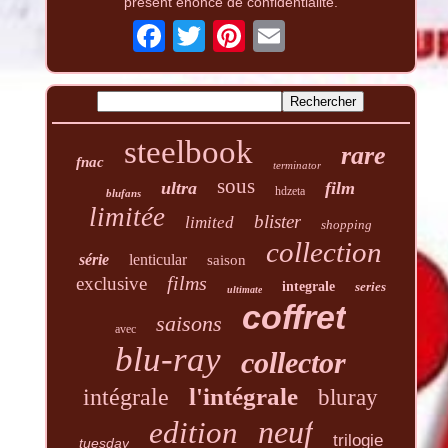
présent énoncé de confidentialité.
steelbook
rare
fnac
terminator
sous
ultra
film
hdzeta
blufans
limitée
blister
limited
shopping
collection
série
lenticular
saison
films
exclusive
integrale
series
ultimate
coffret
saisons
avec
blu-ray
collector
l'intégrale
intégrale
bluray
neuf
edition
trilogie
tuesday