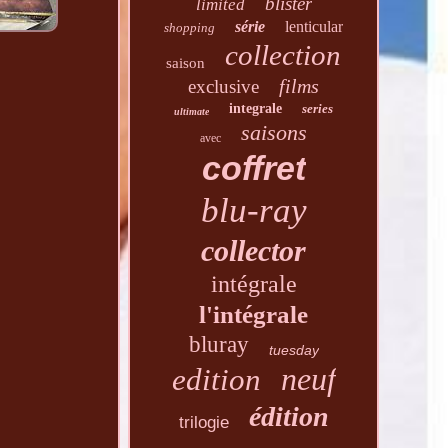
blister
limited
série
lenticular
shopping
collection
saison
films
exclusive
integrale
series
ultimate
saisons
avec
coffret
blu-ray
collector
intégrale
l'intégrale
bluray
tuesday
neuf
edition
édition
trilogie