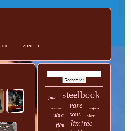
UDIO
ZONE
steelbook
fnac
rare
terminator
blufans
sous
ultra
hdzeta
limitée
film