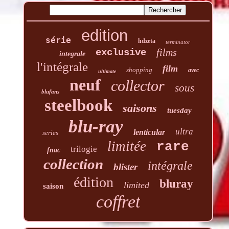
edition
série
hdzeta
terminator
films
exclusive
integrale
l'intégrale
film
shopping
avec
ultimate
neuf
collector
sous
blufans
steelbook
saisons
tuesday
blu-ray
ultra
lenticular
series
limitée
rare
trilogie
fnac
collection
intégrale
blister
édition
bluray
limited
saison
coffret