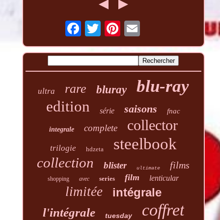
blu-ray
rare
bluray
ultra
edition
saisons
série
fnac
collector
complete
integrale
steelbook
trilogie
hdzeta
collection
films
blister
ultimate
film
lenticular
series
shopping
avec
limitée
intégrale
coffret
l'intégrale
tuesday