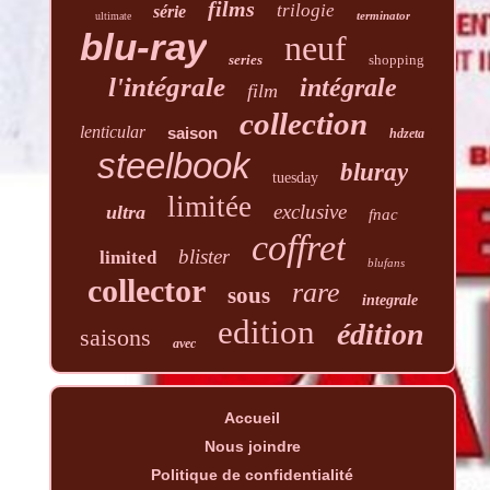
films
trilogie
série
terminator
ultimate
blu-ray
neuf
series
shopping
l'intégrale
intégrale
film
collection
lenticular
saison
hdzeta
steelbook
bluray
tuesday
limitée
exclusive
ultra
fnac
coffret
blister
limited
blufans
collector
rare
sous
integrale
edition
édition
saisons
avec
Accueil
Nous joindre
Politique de confidentialité