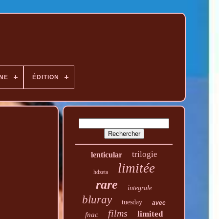
NE
ÉDITION
trilogie
lenticular
limitée
hdzeta
rare
integrale
bluray
tuesday
avec
films
limited
fnac