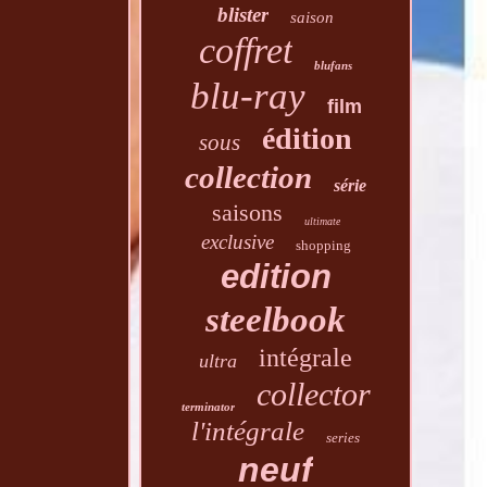
blister
saison
coffret
blufans
blu-ray
film
édition
sous
collection
série
saisons
ultimate
exclusive
shopping
edition
steelbook
intégrale
ultra
collector
terminator
l'intégrale
series
neuf