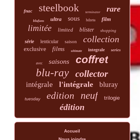
steelbook
rare
fnac
terminator
sous
ultra
film
hdzeta
blufans
limitée
blister
limited
shopping
collection
série
lenticular
saison
films
exclusive
integrale
series
ultimate
coffret
saisons
avec
blu-ray
collector
l'intégrale
intégrale
bluray
neuf
edition
trilogie
tuesday
édition
Accueil
Nous joindre