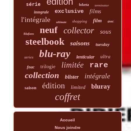
edition
série
hdzeta
terminator
films
exclusive
integrale
l'intégrale
film
shopping
avec
ultimate
neuf
collector
sous
blufans
steelbook
saisons
tuesday
blu-ray
ultra
lenticular
series
limitée
rare
trilogie
fnac
collection
intégrale
blister
édition
bluray
limited
saison
coffret
Accueil
Nous joindre