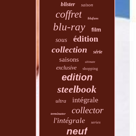
blister
saison
coffret
blufans
blu-ray
film
édition
sous
collection
série
saisons
ultimate
exclusive
shopping
edition
steelbook
intégrale
ultra
collector
terminator
l'intégrale
series
neuf