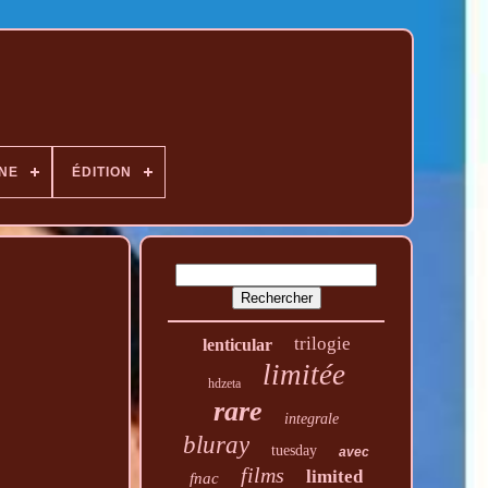
NE
ÉDITION
trilogie
lenticular
limitée
hdzeta
rare
integrale
bluray
tuesday
avec
films
limited
fnac