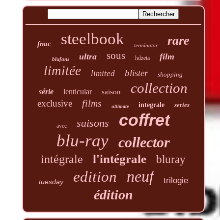
steelbook
rare
fnac
terminator
sous
ultra
film
hdzeta
blufans
limitée
blister
limited
shopping
collection
série
lenticular
saison
films
exclusive
integrale
series
ultimate
coffret
saisons
avec
blu-ray
collector
l'intégrale
intégrale
bluray
neuf
edition
trilogie
tuesday
édition