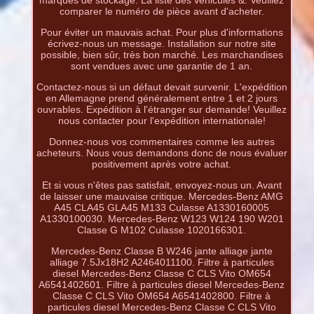
marques de stockage. La liste des véhicules &. Veuillez
comparer le numéro de pièce avant d'acheter.
Pour éviter un mauvais achat. Pour plus d'informations
écrivez-nous un message. Installation sur notre site
possible, bien sûr, très bon marché. Les marchandises
sont vendues avec une garantie de 1 an.
Contactez-nous si un défaut devait survenir. L'expédition
en Allemagne prend généralement entre 1 et 2 jours
ouvrables. Expédition à l'étranger sur demande! Veuillez
nous contacter pour l'expédition internationale!
Donnez-nous vos commentaires comme les autres
acheteurs. Nous vous demandons donc de nous évaluer
positivement après votre achat.
Et si vous n'êtes pas satisfait, envoyez-nous un. Avant
de laisser une mauvaise critique. Mercedes-Benz AMG
A45 CLA45 GLA45 M133 Culasse A1330160005
A1330100030. Mercedes-Benz W123 W124 190 W201
Classe G M102 Culasse 1020166301.
Mercedes-Benz Classe B W246 jante alliage jante
alliage 7.5Jx18H2 A2464011100. Filtre à particules
diesel Mercedes-Benz Classe C CLS Vito OM654
A6541402601. Filtre à particules diesel Mercedes-Benz
Classe C CLS Vito OM654 A6541402800. Filtre à
particules diesel Mercedes-Benz Classe C CLS Vito