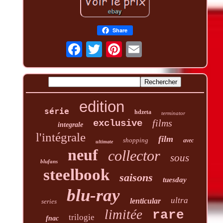
Share
edition
série
hdzeta
terminator
films
exclusive
integrale
l'intégrale
film
shopping
avec
ultimate
neuf
collector
sous
blufans
steelbook
saisons
tuesday
blu-ray
ultra
lenticular
series
limitée
rare
trilogie
fnac