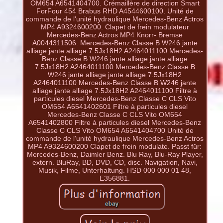
OM654 A6541404700. Crémaillère de direction Smart
ForFour 454 Brabus RHD A4544600100. Unité de
commande de l'unité hydraulique Mercedes-Benz Actros
MP4 A9324600200. Clapet de frein modulateur
Mercedes-Benz Actros MP4 Knorr- Bremse
A0044311506. Mercedes-Benz Classe B W246 jante
alliage jante alliage 7.5Jx18H2 A2464011100 Mercedes-
Benz Classe B W246 jante alliage jante alliage
7.5Jx18H2 A2464011100 Mercedes-Benz Classe B
W246 jante alliage jante alliage 7.5Jx18H2
A2464011100 Mercedes-Benz Classe B W246 jante
alliage jante alliage 7.5Jx18H2 A2464011100 Filtre à
particules diesel Mercedes-Benz Classe C CLS Vito
OM654 A6541402601 Filtre à particules diesel
Mercedes-Benz Classe C CLS Vito OM654
A6541402800 Filtre à particules diesel Mercedes-Benz
Classe C CLS Vito OM654 A6541404700 Unité de
commande de l'unité hydraulique Mercedes-Benz Actros
MP4 A9324600200 Clapet de frein modulate. Passt für:
Mercedes-Benz, Daimler Benz. Blu Ray, Blu-Ray Player,
extern. BluRay, BD, DVD, CD, disc. Navigation, Navi,
Musik, Filme, Unterhaltung. HSD 000 000 01 48,
E356881.