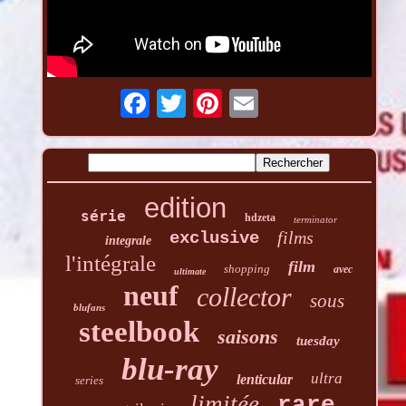
edition
série
hdzeta
terminator
films
exclusive
integrale
l'intégrale
film
shopping
avec
ultimate
neuf
collector
sous
blufans
steelbook
saisons
tuesday
blu-ray
ultra
lenticular
series
limitée
rare