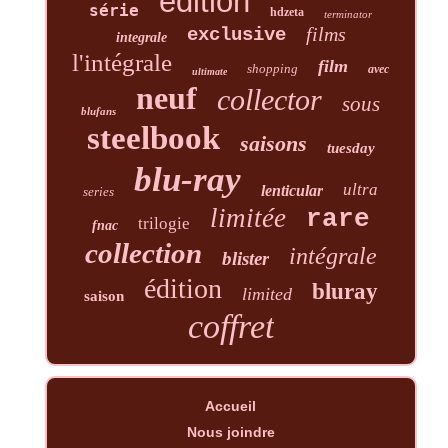
edition
série
hdzeta
terminator
films
exclusive
integrale
l'intégrale
film
shopping
avec
ultimate
neuf
collector
sous
blufans
steelbook
saisons
tuesday
blu-ray
ultra
lenticular
series
limitée
rare
trilogie
fnac
collection
intégrale
blister
édition
bluray
limited
saison
coffret
Accueil
Nous joindre