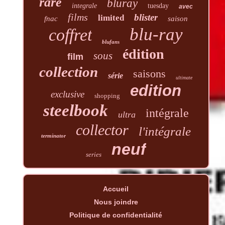
rare
bluray
integrale
tuesday
avec
films
blister
limited
fnac
saison
blu-ray
coffret
blufans
édition
sous
film
collection
saisons
série
ultimate
edition
exclusive
shopping
steelbook
intégrale
ultra
collector
l'intégrale
terminator
neuf
series
Accueil
Nous joindre
Politique de confidentialité