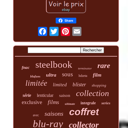
Share
steelbook
rare
fnac
terminator
sous
ultra
film
hdzeta
blufans
limitée
blister
limited
shopping
collection
série
lenticular
saison
films
exclusive
integrale
series
ultimate
coffret
saisons
avec
blu-ray
collector