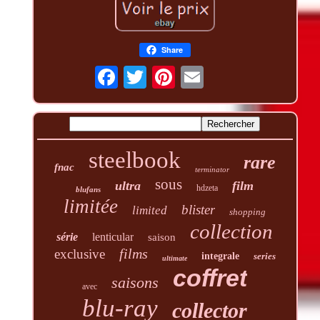
Share
steelbook
rare
fnac
terminator
sous
ultra
film
hdzeta
blufans
limitée
blister
limited
shopping
collection
série
lenticular
saison
films
exclusive
integrale
series
ultimate
coffret
saisons
avec
blu-ray
collector