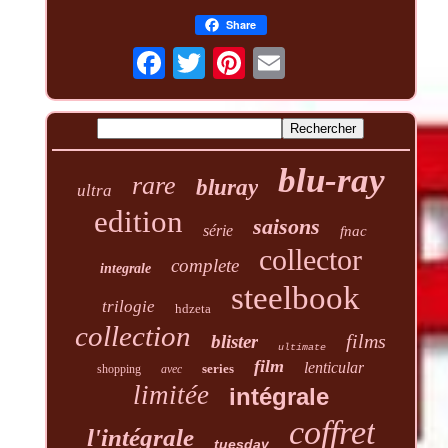
Share
blu-ray
rare
bluray
ultra
edition
saisons
série
fnac
collector
complete
integrale
steelbook
trilogie
hdzeta
collection
films
blister
ultimate
film
lenticular
series
shopping
avec
limitée
intégrale
coffret
l'intégrale
tuesday