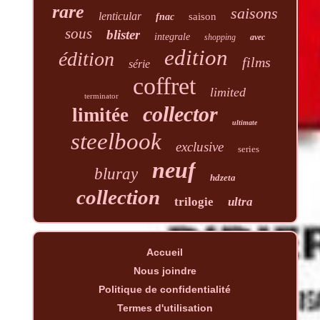
rare
saisons
lenticular
saison
fnac
sous
blister
integrale
shopping
avec
edition
édition
films
série
coffret
limited
terminator
collector
limitée
ultimate
steelbook
exclusive
series
neuf
bluray
hdzeta
collection
trilogie
ultra
Accueil
Nous joindre
Politique de confidentialité
Termes d'utilisation