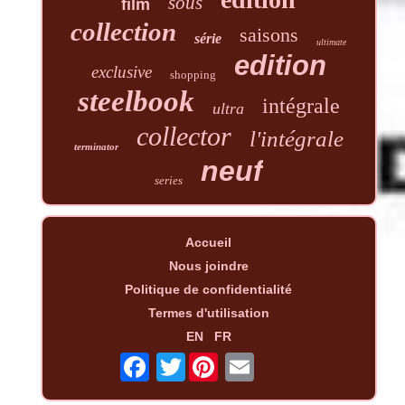
sous
film
collection
saisons
série
ultimate
edition
exclusive
shopping
steelbook
intégrale
ultra
collector
l'intégrale
terminator
neuf
series
Accueil
Nous joindre
Politique de confidentialité
Termes d'utilisation
EN
FR
Twitter