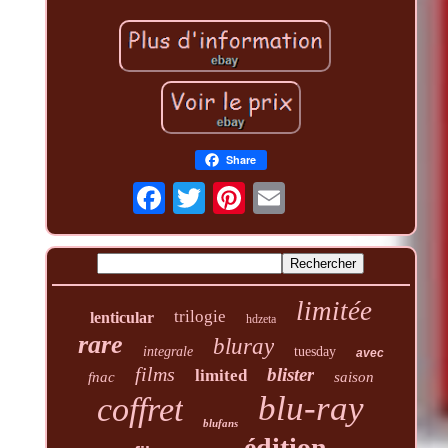
Share
limitée
trilogie
lenticular
hdzeta
rare
bluray
integrale
tuesday
avec
films
blister
limited
fnac
saison
blu-ray
coffret
blufans
édition