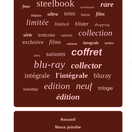
steelbook
rare
fnac
terminator
sous
ultra
film
hdzeta
blufans
limitée
blister
limited
shopping
collection
série
lenticular
saison
films
exclusive
integrale
series
ultimate
coffret
saisons
avec
blu-ray
collector
l'intégrale
intégrale
bluray
neuf
edition
trilogie
tuesday
édition
Accueil
Nous joindre