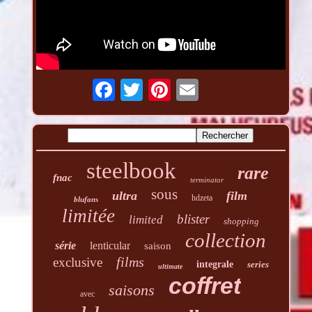
steelbook
rare
fnac
terminator
sous
ultra
film
hdzeta
blufans
limitée
blister
limited
shopping
collection
série
lenticular
saison
films
exclusive
integrale
series
ultimate
coffret
saisons
avec