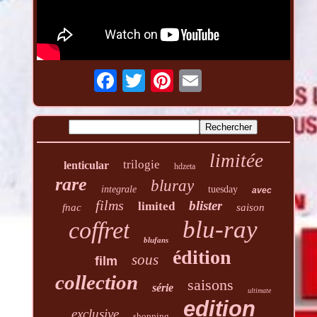
limitée
trilogie
lenticular
hdzeta
rare
bluray
integrale
tuesday
avec
films
blister
limited
fnac
saison
blu-ray
coffret
blufans
édition
sous
film
collection
saisons
série
ultimate
edition
exclusive
shopping