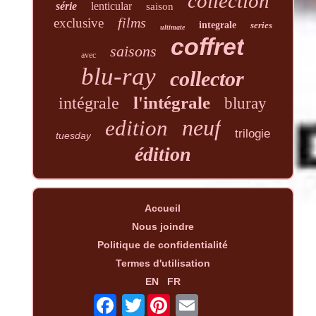
collection
série
lenticular
saison
films
exclusive
integrale
series
ultimate
coffret
saisons
avec
blu-ray
collector
l'intégrale
intégrale
bluray
neuf
edition
trilogie
tuesday
édition
Accueil
Nous joindre
Politique de confidentialité
Termes d'utilisation
EN
FR
Twitter