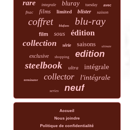
rare
bluray
integrale
tuesday
avec
films
blister
limited
fnac
saison
blu-ray
coffret
blufans
édition
sous
film
collection
saisons
série
ultimate
edition
exclusive
shopping
steelbook
intégrale
ultra
collector
l'intégrale
terminator
neuf
series
Accueil
Nous joindre
Politique de confidentialité