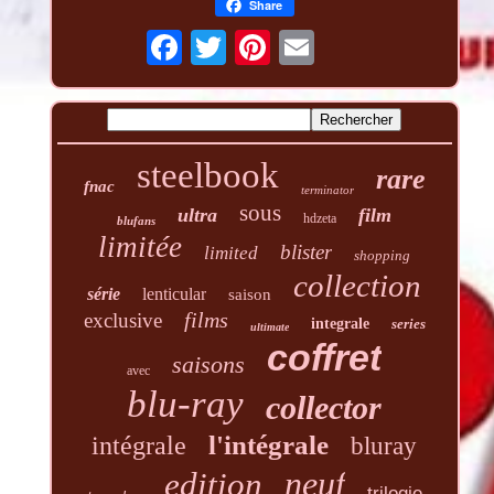
Share
steelbook
rare
fnac
terminator
sous
ultra
film
hdzeta
blufans
limitée
blister
limited
shopping
collection
série
lenticular
saison
films
exclusive
integrale
series
ultimate
coffret
saisons
avec
blu-ray
collector
l'intégrale
intégrale
bluray
neuf
edition
trilogie