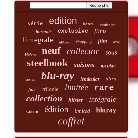
edition
série
hdzeta
terminator
films
exclusive
integrale
l'intégrale
film
shopping
avec
ultimate
neuf
collector
sous
blufans
steelbook
saisons
tuesday
blu-ray
ultra
lenticular
series
limitée
rare
trilogie
fnac
collection
intégrale
blister
édition
bluray
limited
saison
coffret