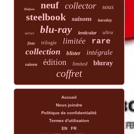
neuf
collector
sous
blufans
steelbook
saisons
tuesday
blu-ray
ultra
lenticular
series
limitée
rare
trilogie
fnac
collection
intégrale
blister
édition
bluray
limited
saison
coffret
Accueil
Nous joindre
Politique de confidentialité
Termes d'utilisation
EN
FR