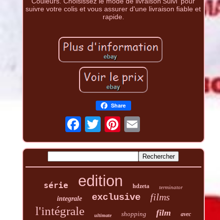
Couleurs. Choisissez le mode de livraison'Suivi' pour
suivre votre colis et vous assurer d'une livraison fiable et
rapide.
Share
edition
série
hdzeta
terminator
films
exclusive
integrale
l'intégrale
film
shopping
avec
ultimate