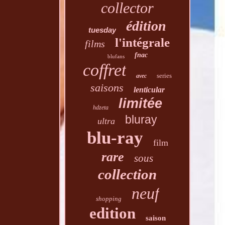
collector
édition
tuesday
l'intégrale
films
fnac
blufans
coffret
series
avec
saisons
lenticular
limitée
hdzeta
bluray
ultra
blu-ray
film
rare
sous
collection
neuf
shopping
edition
saison