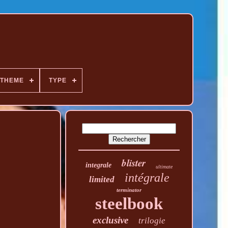
THEME
TYPE
blister
integrale
ultimate
intégrale
limited
terminator
steelbook
exclusive
trilogie