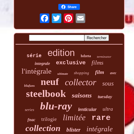
Share
edition
série
hdzeta
terminator
films
exclusive
integrale
l'intégrale
film
shopping
avec
ultimate
neuf
collector
sous
blufans
steelbook
saisons
tuesday
blu-ray
ultra
lenticular
series
limitée
rare
trilogie
fnac
collection
intégrale
blister