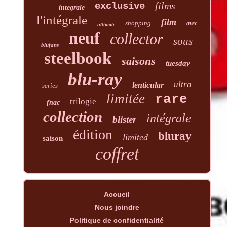
films
exclusive
integrale
l'intégrale
film
shopping
avec
ultimate
neuf
collector
sous
blufans
steelbook
saisons
tuesday
blu-ray
ultra
lenticular
series
limitée
rare
trilogie
fnac
collection
intégrale
blister
édition
bluray
limited
saison
coffret
Accueil
Nous joindre
Politique de confidentialité