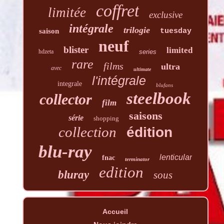
coffret
limitée
exclusive
intégrale
trilogie
saison
tuesday
neuf
blister
limited
hdzeta
series
rare
films
ultra
avec
ultimate
l'intégrale
integrale
blufans
steelbook
collector
film
saisons
série
shopping
collection
édition
blu-ray
lenticular
fnac
terminator
edition
bluray
sous
Accueil