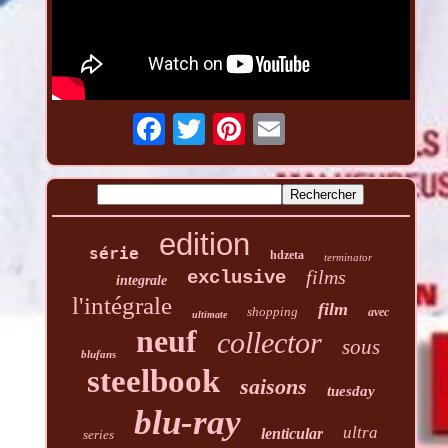
edition
série
hdzeta
terminator
films
exclusive
integrale
l'intégrale
film
shopping
avec
ultimate
neuf
collector
sous
blufans
steelbook
saisons
tuesday
blu-ray
ultra
lenticular
series